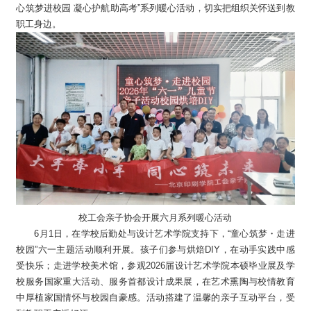
心筑梦进校园 凝心护航助高考”系列暖心活动，切实把组织关怀送到教
职工身边。
校工会亲子协会开展六月系列暖心活动
6月1日，在学校后勤处与设计艺术学院支持下，“童心筑梦・走进
校园”六一主题活动顺利开展。孩子们参与烘焙DIY，在动手实践中感
受快乐；走进学校美术馆，参观2026届设计艺术学院本硕毕业展及学
校服务国家重大活动、服务首都设计成果展，在艺术熏陶与校情教育
中厚植家国情怀与校园自豪感。活动搭建了温馨的亲子互动平台，受