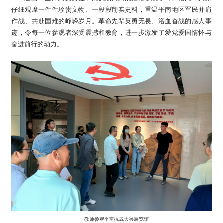
仔细观摩一件件珍贵文物、一段段翔实史料，重温平南地区军民并肩
作战、共赴国难的峥嵘岁月。革命先辈英勇无畏、浴血奋战的感人事
迹，令每一位参观者深受震撼和教育，进一步激发了爱党爱国情怀与
奋进前行的动力。
教师参观平南抗战大兴展览馆